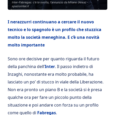
Inter-Fabregas: c'è la svolta, l'annuncio da Milano (Ansa) -
spaziointer.it
I nerazzurri continuano a cercare il nuovo
tecnico e lo spagnolo è un profilo che stuzzica
molto la società meneghina. E c’è una novità
molto importante
Sono ore decisive per quanto riguarda il futuro
della panchina dell’
Inter
. Il passo indietro di
Inzaghi, nonostante era molto probabile, ha
lasciato un po’ di stucco in viale della Liberazione.
Non era pronto un piano B e la società si è presa
qualche ora per fare un piccolo punto della
situazione e poi andare con forza su un profilo
come quello di
Fabregas
.