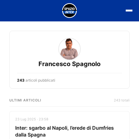
Vai
al
contenuto
Francesco Spagnolo
243
articoli pubblicati
ULTIMI ARTICOLI
243 totali
23 Lug 2025 · 23:58
Inter: sgarbo al Napoli, l’erede di Dumfries
dalla Spagna