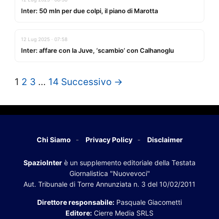
Inter: 50 mln per due colpi, il piano di Marotta
12 Lug 2025 · 07:58
Inter: affare con la Juve, ‘scambio’ con Calhanoglu
1
2
3
…
14
Successivo →
Chi Siamo
Privacy Policy
Disclaimer
SpazioInter
è un supplemento editoriale della Testata
Giornalistica "Nuovevoci"
Aut. Tribunale di Torre Annunziata n. 3 del 10/02/2011
Direttore responsabile:
Pasquale Giacometti
Editore:
Cierre Media SRLS