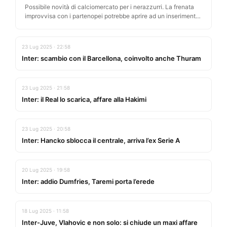
Possibile novità di calciomercato per i nerazzurri. La frenata
improvvisa con i partenopei potrebbe aprire ad un inserimento
di Marotta.…
23 Lug 2025 · 22:58
Inter: scambio con il Barcellona, coinvolto anche Thuram
23 Lug 2025 · 21:58
Inter: il Real lo scarica, affare alla Hakimi
23 Lug 2025 · 20:58
Inter: Hancko sblocca il centrale, arriva l’ex Serie A
20 Lug 2025 · 19:58
Inter: addio Dumfries, Taremi porta l’erede
18 Lug 2025 · 11:58
Inter-Juve, Vlahovic e non solo: si chiude un maxi affare