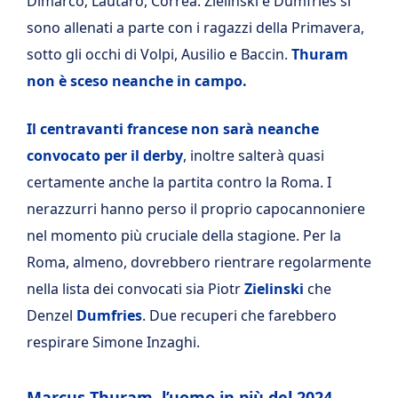
Dimarco; Lautaro, Correa. Zielinski e Dumfries si
sono allenati a parte con i ragazzi della Primavera,
sotto gli occhi di Volpi, Ausilio e Baccin.
Thuram
non è sceso neanche in campo.
Il centravanti francese non sarà neanche
convocato per il derby
, inoltre salterà quasi
certamente anche la partita contro la Roma. I
nerazzurri hanno perso il proprio capocannoniere
nel momento più cruciale della stagione. Per la
Roma, almeno, dovrebbero rientrare regolarmente
nella lista dei convocati sia Piotr
Zielinski
che
Denzel
Dumfries
. Due recuperi che farebbero
respirare Simone Inzaghi.
Marcus Thuram, l’uomo in più del 2024,