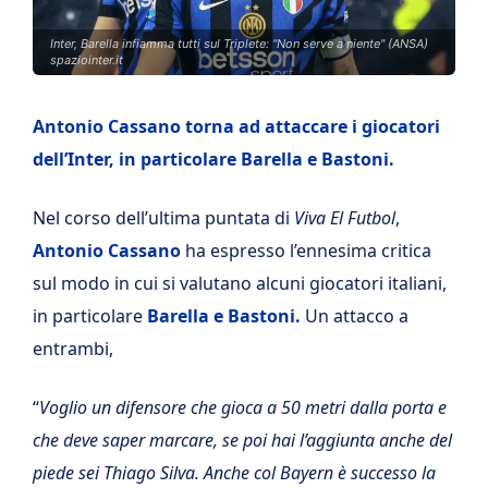
Inter, Barella infiamma tutti sul Triplete: "Non serve a niente" (ANSA)
spaziointer.it
Antonio Cassano torna ad attaccare i giocatori
dell’Inter, in particolare Barella e Bastoni.
Nel corso dell’ultima puntata di
Viva El Futbol
,
Antonio
Cassano
ha espresso l’ennesima critica
sul modo in cui si valutano alcuni giocatori italiani,
in particolare
Barella e Bastoni.
Un attacco a
entrambi,
“
Voglio un difensore che gioca a 50 metri dalla porta e
che deve saper marcare, se poi hai l’aggiunta anche del
piede sei Thiago Silva. Anche col Bayern è successo la