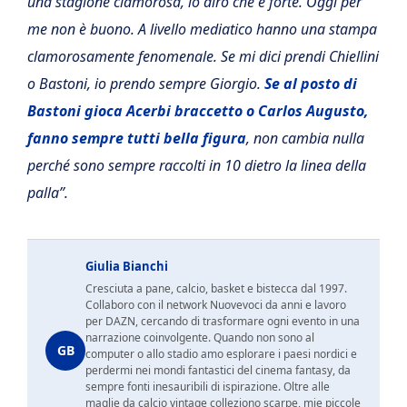
una stagione clamorosa, io dirò che è forte. Oggi per
me non è buono. A livello mediatico hanno una stampa
clamorosamente fenomenale. Se mi dici prendi Chiellini
o Bastoni, io prendo sempre Giorgio.
Se al posto di
Bastoni gioca Acerbi braccetto o Carlos Augusto,
fanno sempre tutti bella figura
, non cambia nulla
perché sono sempre raccolti in 10 dietro la linea della
palla”.
Giulia Bianchi
Cresciuta a pane, calcio, basket e bistecca dal 1997.
Collaboro con il network Nuovevoci da anni e lavoro
per DAZN, cercando di trasformare ogni evento in una
narrazione coinvolgente. Quando non sono al
GB
computer o allo stadio amo esplorare i paesi nordici e
perdermi nei mondi fantastici del cinema fantasy, da
sempre fonti inesauribili di ispirazione. Oltre alle
maglie da calcio vintage colleziono scarpe, mie piccole