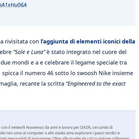
amA1xHu06A
ta rivisitata con
l’aggiunta di elementi iconici della
elebre
“Sole e Luna”
è stato integrato nel cuore del
 due mondi e a e celebrare il legame speciale tra
rsey, spicca il numero 46 sotto lo swoosh Nike insieme
aglia, recante la scritta
“Engineered to the exact
ro con il network Nuovevoci da anni e lavoro per DAZN, cercando di
do non sono al computer o allo stadio amo esplorare i paesi nordici e
ti inesauribili di ispirazione. Oltre alle maglie da calcio vintage colleziono