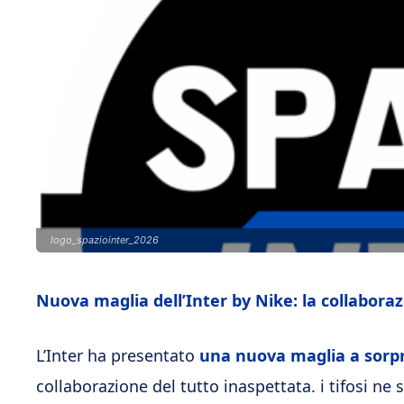
logo_spaziointer_2026
Nuova maglia dell’Inter by Nike: la collaborazi
L’Inter ha presentato
una nuova maglia a sorp
collaborazione del tutto inaspettata. i tifosi ne 