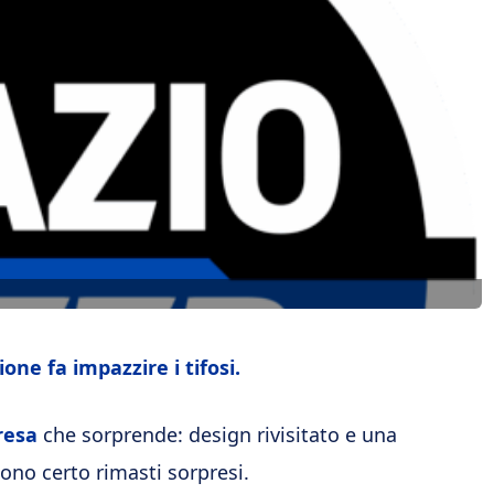
one fa impazzire i tifosi.
resa
che sorprende: design rivisitato e una
sono certo rimasti sorpresi.