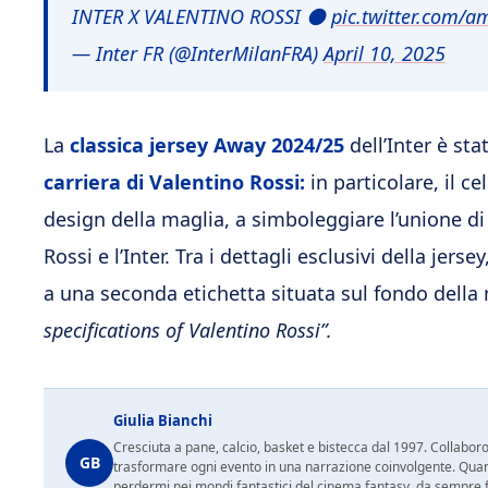
INTER X VALENTINO ROSSI ⚫️
pic.twitter.com/
— Inter FR (@InterMilanFRA)
April 10, 2025
La
classica jersey Away 2024/25
dell’Inter è sta
carriera di Valentino Rossi:
in particolare, il c
design della maglia, a simboleggiare l’unione di
Rossi e l’Inter. Tra i dettagli esclusivi della je
a una seconda etichetta situata sul fondo della m
specifications of Valentino Rossi”.
Giulia Bianchi
Cresciuta a pane, calcio, basket e bistecca dal 1997. Collabo
GB
trasformare ogni evento in una narrazione coinvolgente. Quan
perdermi nei mondi fantastici del cinema fantasy, da sempre fon