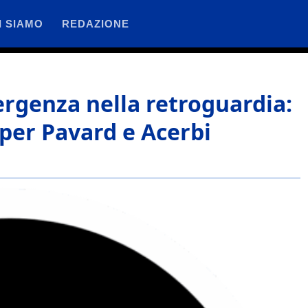
I SIAMO
REDAZIONE
ergenza nella retroguardia:
 per Pavard e Acerbi