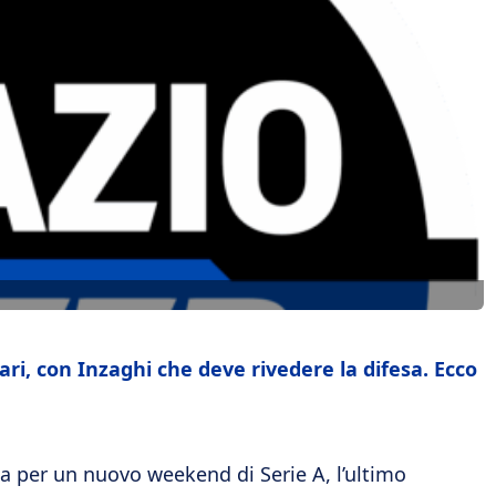
ari, con Inzaghi che deve rivedere la difesa. Ecco
nta per un nuovo weekend di Serie A, l’ultimo