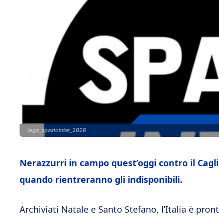
logo_spaziointer_2026
Nerazzurri in campo quest’oggi contro il Cagli
quando rientreranno gli indisponibili.
Archiviati Natale e Santo Stefano, l’Italia è pro