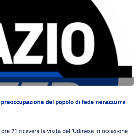
la preoccupazione del popolo di fede nerazzurra
ore 21 riceverà la visita dell’Udinese in occasione