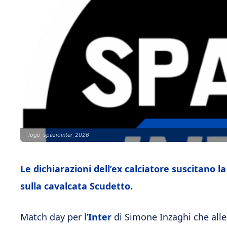
logo_spaziointer_2026
Le dichiarazioni dell’ex calciatore suscitano 
sulla cavalcata Scudetto.
Match day per l’
Inter
di Simone Inzaghi che alle 