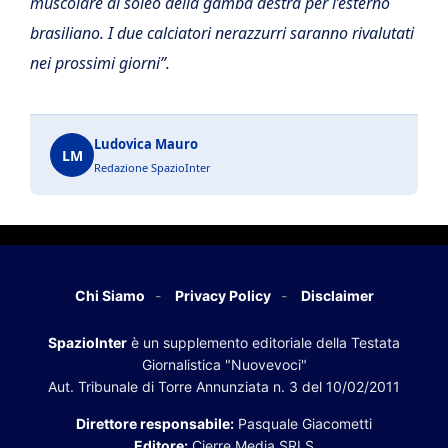
muscolare al soleo della gamba destra per l’esterno
brasiliano. I due calciatori nerazzurri saranno rivalutati
nei prossimi giorni”.
Ludovica Mauro
LM
Redazione SpazioInter
Chi Siamo
Privacy Policy
Disclaimer
SpazioInter
è un supplemento editoriale della Testata
Giornalistica "Nuovevoci"
Aut. Tribunale di Torre Annunziata n. 3 del 10/02/2011
Direttore responsabile:
Pasquale Giacometti
Editore:
Cierre Media SRLS