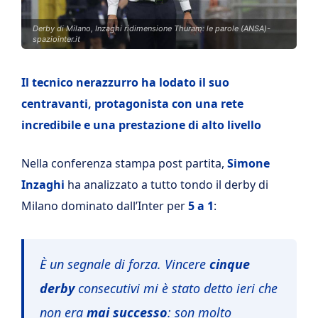
Derby di Milano, Inzaghi ridimensione Thuram: le parole (ANSA)-
spaziointer.it
Il tecnico nerazzurro ha lodato il suo
centravanti, protagonista con una rete
incredibile e una prestazione di alto livello
Nella conferenza stampa post partita,
Simone
Inzaghi
ha analizzato a tutto tondo il derby di
Milano dominato dall’Inter per
5 a 1
:
È un segnale di forza. Vincere
cinque
derby
consecutivi mi è stato detto ieri che
non era
mai successo
: son molto