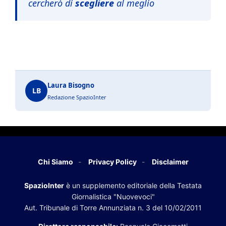
cercherò di
scegliere
al meglio
Laura Bisogno
LB
Redazione SpazioInter
Chi Siamo
Privacy Policy
Disclaimer
SpazioInter
è un supplemento editoriale della Testata
Giornalistica "Nuovevoci"
Aut. Tribunale di Torre Annunziata n. 3 del 10/02/2011