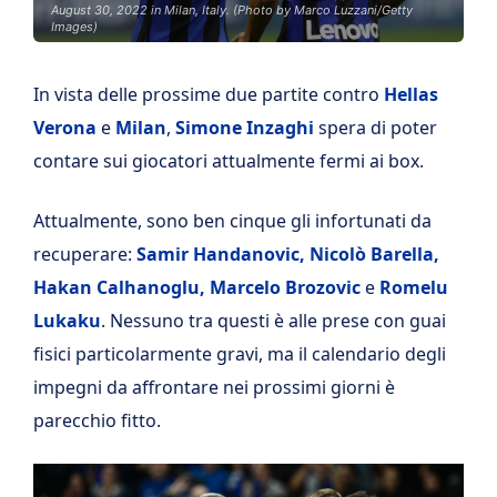
August 30, 2022 in Milan, Italy. (Photo by Marco Luzzani/Getty
Images)
In vista delle prossime due partite contro
Hellas
Verona
e
Milan
,
Simone Inzaghi
spera di poter
contare sui giocatori attualmente fermi ai box.
Attualmente, sono ben cinque gli infortunati da
recuperare:
Samir Handanovic, Nicolò Barella,
Hakan Calhanoglu, Marcelo Brozovic
e
Romelu
Lukaku
. Nessuno tra questi è alle prese con guai
fisici particolarmente gravi, ma il calendario degli
impegni da affrontare nei prossimi giorni è
parecchio fitto.