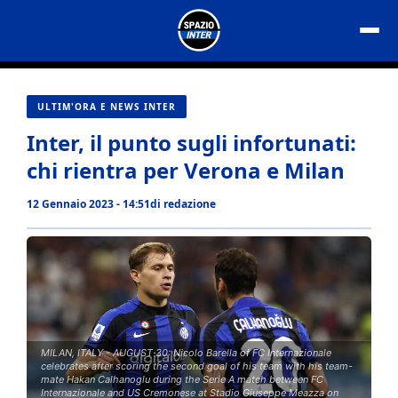
Vai
al
contenuto
ULTIM'ORA E NEWS INTER
Inter, il punto sugli infortunati:
chi rientra per Verona e Milan
12 Gennaio 2023 - 14:51
di
redazione
MILAN, ITALY - AUGUST 30: Nicolo Barella of FC Internazionale
celebrates after scoring the second goal of his team with his team-
mate Hakan Calhanoglu during the Serie A match between FC
Internazionale and US Cremonese at Stadio Giuseppe Meazza on