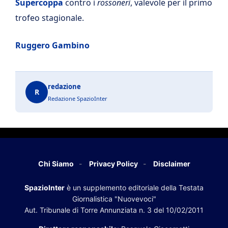
Supercoppa
contro i
rossoneri
, valevole per il primo
trofeo stagionale.
Ruggero Gambino
redazione
R
Redazione SpazioInter
Chi Siamo
Privacy Policy
Disclaimer
SpazioInter
è un supplemento editoriale della Testata
Giornalistica "Nuovevoci"
Aut. Tribunale di Torre Annunziata n. 3 del 10/02/2011