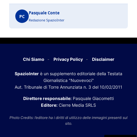
Pasquale Conte
PC
Redazione SpazioInter
Chi Siamo
Privacy Policy
Disclaimer
SpazioInter
è un supplemento editoriale della Testata
Giornalistica "Nuovevoci"
Aut. Tribunale di Torre Annunziata n. 3 del 10/02/2011
Direttore responsabile:
Pasquale Giacometti
Editore:
Cierre Media SRLS
Photo Credits: l’editore ha i diritti di utilizzo delle immagini presenti sul
sito.