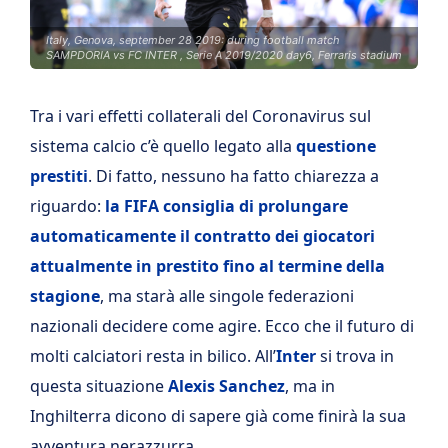
Italy, Genova, september 28 2019: during football match
SAMPDORIA vs FC INTER , Serie A 2019/2020 day6, Ferraris stadium
Tra i vari effetti collaterali del Coronavirus sul
sistema calcio c’è quello legato alla
questione
prestiti
. Di fatto, nessuno ha fatto chiarezza a
riguardo:
la FIFA consiglia di prolungare
automaticamente il contratto dei giocatori
attualmente in prestito fino al termine della
stagione
, ma starà alle singole federazioni
nazionali decidere come agire. Ecco che il futuro di
molti calciatori resta in bilico. All’
Inter
si trova in
questa situazione
Alexis Sanchez
, ma in
Inghilterra dicono di sapere già come finirà la sua
avventura nerazzurra…