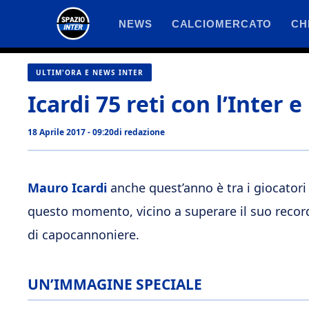
Vai
NEWS
CALCIOMERCATO
CH
al
contenuto
ULTIM'ORA E NEWS INTER
Icardi 75 reti con l’Inter
18 Aprile 2017 - 09:20
di
redazione
Mauro Icardi
anche quest’anno è tra i giocatori 
questo momento, vicino a superare il suo record p
di capocannoniere.
UN’IMMAGINE SPECIALE