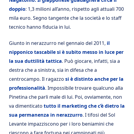
Nagatomo. Il giapponese guadagnerà circa il
doppio
: 1,3 milioni all’anno, rispetto agli attuali 700
mila euro. Segno tangente che la società e lo staff
tecnico hanno fiducia in lui.
Giunto in nerazzurro nel gennaio del 2011,
il
nipponico tascabile si è subito messo in luce per
la sua duttilità tattica
. Può giocare, infatti, sia a
destra che a sinistra, sia in difesa che a
centrocampo. Il ragazzo
si è distinto anche per la
professionalità
. Impossibile trovare qualcuno alla
Pinetina che parli male di lui. Poi, ovviamente, non
va dimenticato
tutto il marketing che c’è dietro la
sua permanenza in nerazzurro
. I tifosi del Sol
Levante impazziscono per i loro beniamini che
riescono a fare fortuna nei campionati più