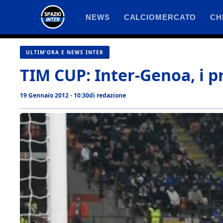
Vai
NEWS
CALCIOMERCATO
CH
al
contenuto
ULTIM'ORA E NEWS INTER
TIM CUP: Inter-Genoa, i p
19 Gennaio 2012 - 10:30
di
redazione