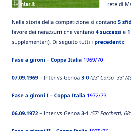
rete di M
Nella storia della competizione si contano
5 sfi
favore dei nerazzurri che vantano
4 success
i e
1
supplementari). Di seguito tutti i
precedenti
:
Fase a gironi
–
Coppa Italia
1969/70
07.09.1969
– Inter vs Genoa
3-0
(23′ Corso, 33′ M
Fase a gironi I
–
Coppa Italia
1972/73
06.09.1972
– Inter vs Genoa
3-1
(57′ Facchetti, 68