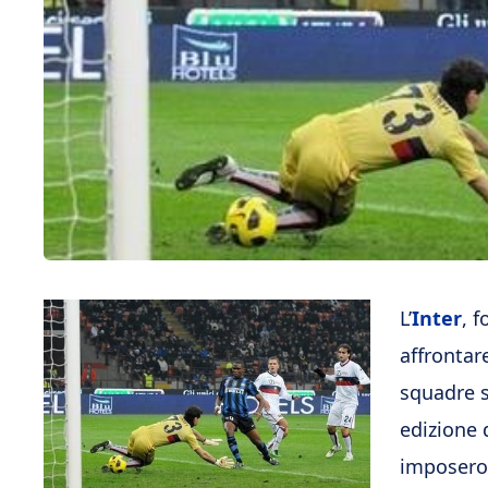
L’
Inter
, 
affrontare
squadre s
edizione 
imposero p