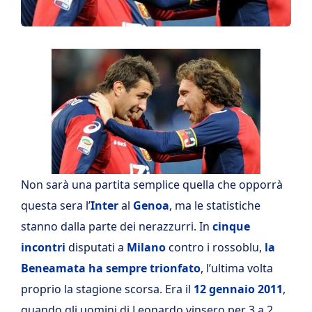
Non sarà una partita semplice quella che opporrà
questa sera l’
Inter
al
Genoa
, ma le statistiche
stanno dalla parte dei nerazzurri. In
cinque
incontri
disputati a
Milano
contro i rossoblu,
la
Beneamata ha sempre trionfato
, l’ultima volta
proprio la stagione scorsa. Era il
12 gennaio 2011
,
quando gli uomini di Leonardo vinsero per 3 a 2