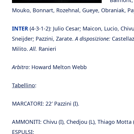
Balmont, 
Mouko, Bonnart, Rozehnal, Gueye, Obraniak, Pay
INTER
(4-3-1-2): Julio Cesar; Maicon, Lucio, Ch
Sneijder; Pazzini, Zarate.
A disposizione:
Castellaz
Milito.
All.
Ranieri
Arbitro
: Howard Melton Webb
Tabellino
:
MARCATORI: 22′ Pazzini (I).
AMMONITI: Chivu (I), Chedjou (L), Thiago Motta (I)
ESPULSI: