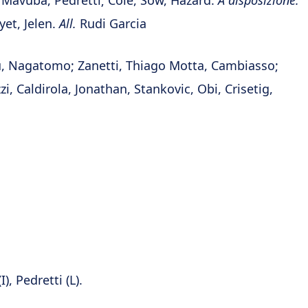
Mavuba, Pedretti; Cole, Sow, Hazard.
A disposizione:
et, Jelen.
All.
Rudi Garcia
ivu, Nagatomo; Zanetti, Thiago Motta, Cambiasso;
zi, Caldirola, Jonathan, Stankovic, Obi, Crisetig,
, Pedretti (L).