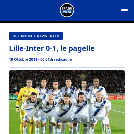
Vai
al
contenuto
ULTIM'ORA E NEWS INTER
Lille-Inter 0-1, le pagelle
19 Ottobre 2011 - 00:01
di
redazione