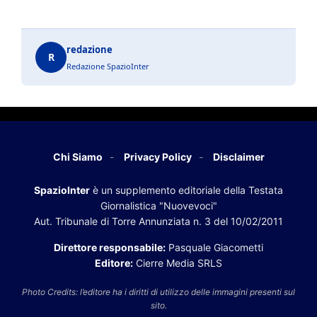
redazione
R
Redazione SpazioInter
Chi Siamo
Privacy Policy
Disclaimer
SpazioInter
è un supplemento editoriale della Testata
Giornalistica "Nuovevoci"
Aut. Tribunale di Torre Annunziata n. 3 del 10/02/2011
Direttore responsabile:
Pasquale Giacometti
Editore:
Cierre Media SRLS
Photo Credits: l’editore ha i diritti di utilizzo delle immagini presenti sul
sito.