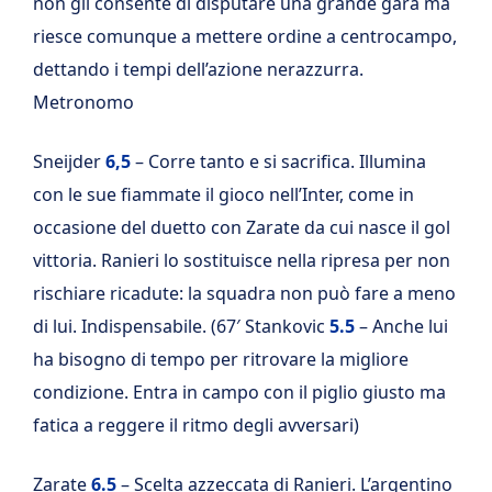
non gli consente di disputare una grande gara ma
riesce comunque a mettere ordine a centrocampo,
dettando i tempi dell’azione nerazzurra.
Metronomo
Sneijder
6,5
– Corre tanto e si sacrifica. Illumina
con le sue fiammate il gioco nell’Inter, come in
occasione del duetto con Zarate da cui nasce il gol
vittoria. Ranieri lo sostituisce nella ripresa per non
rischiare ricadute: la squadra non può fare a meno
di lui. Indispensabile. (67′ Stankovic
5.5
– Anche lui
ha bisogno di tempo per ritrovare la migliore
condizione. Entra in campo con il piglio giusto ma
fatica a reggere il ritmo degli avversari)
Zarate
6.5
– Scelta azzeccata di Ranieri. L’argentino