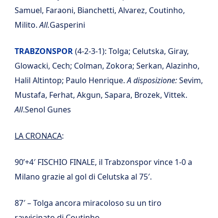
Samuel, Faraoni, Bianchetti, Alvarez, Coutinho,
Milito.
All.
Gasperini
TRABZONSPOR
(4-2-3-1): Tolga; Celutska, Giray,
Glowacki, Cech; Colman, Zokora; Serkan, Alazinho,
Halil Altintop; Paulo Henrique.
A disposizione:
Sevim,
Mustafa, Ferhat, Akgun, Sapara, Brozek, Vittek.
All
.Senol Gunes
LA CRONACA
:
90’+4′ FISCHIO FINALE, il Trabzonspor vince 1-0 a
Milano grazie al gol di Celutska al 75′.
87′ – Tolga ancora miracoloso su un tiro
ravvicinato di Coutinho.