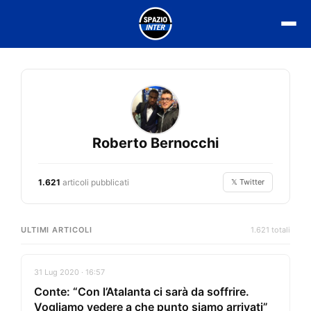
Vai
al
contenuto
Roberto Bernocchi
1.621
articoli pubblicati
𝕏 Twitter
ULTIMI ARTICOLI
1.621 totali
31 Lug 2020 · 16:57
Conte: “Con l’Atalanta ci sarà da soffrire.
Vogliamo vedere a che punto siamo arrivati”