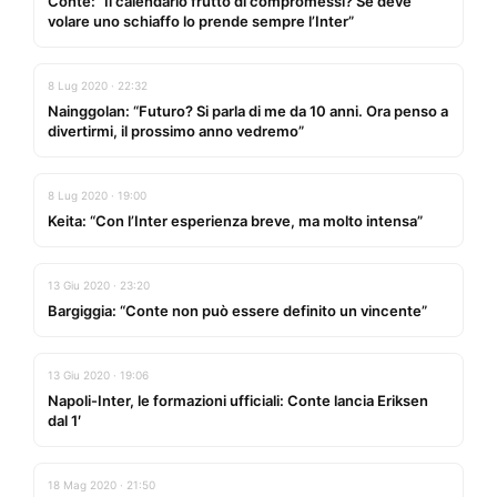
Conte: “Il calendario frutto di compromessi? Se deve
volare uno schiaffo lo prende sempre l’Inter”
8 Lug 2020 · 22:32
Nainggolan: “Futuro? Si parla di me da 10 anni. Ora penso a
divertirmi, il prossimo anno vedremo”
8 Lug 2020 · 19:00
Keita: “Con l’Inter esperienza breve, ma molto intensa”
13 Giu 2020 · 23:20
Bargiggia: “Conte non può essere definito un vincente”
13 Giu 2020 · 19:06
Napoli-Inter, le formazioni ufficiali: Conte lancia Eriksen
dal 1′
18 Mag 2020 · 21:50