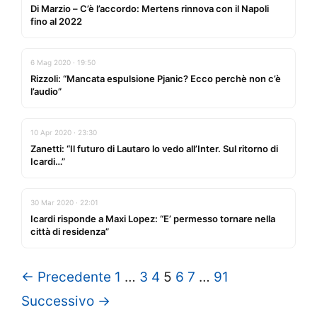
Di Marzio – C’è l’accordo: Mertens rinnova con il Napoli
fino al 2022
6 Mag 2020 · 19:50
Rizzoli: “Mancata espulsione Pjanic? Ecco perchè non c’è
l’audio”
10 Apr 2020 · 23:30
Zanetti: “Il futuro di Lautaro lo vedo all’Inter. Sul ritorno di
Icardi…”
30 Mar 2020 · 22:01
Icardi risponde a Maxi Lopez: “E’ permesso tornare nella
città di residenza”
← Precedente
1
…
3
4
5
6
7
…
91
Successivo →