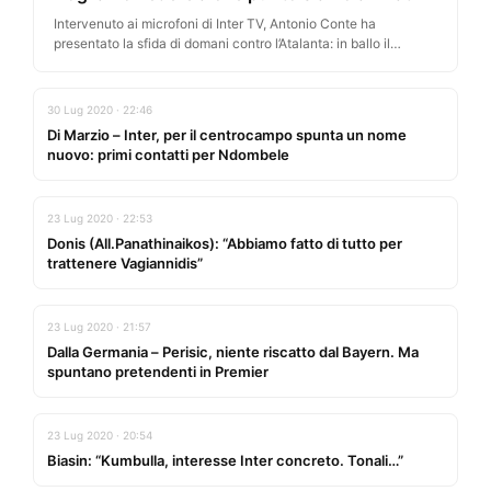
Intervenuto ai microfoni di Inter TV, Antonio Conte ha
presentato la sfida di domani contro l’Atalanta: in ballo il
secondo…
30 Lug 2020 · 22:46
Di Marzio – Inter, per il centrocampo spunta un nome
nuovo: primi contatti per Ndombele
23 Lug 2020 · 22:53
Donis (All.Panathinaikos): “Abbiamo fatto di tutto per
trattenere Vagiannidis”
23 Lug 2020 · 21:57
Dalla Germania – Perisic, niente riscatto dal Bayern. Ma
spuntano pretendenti in Premier
23 Lug 2020 · 20:54
Biasin: “Kumbulla, interesse Inter concreto. Tonali…”