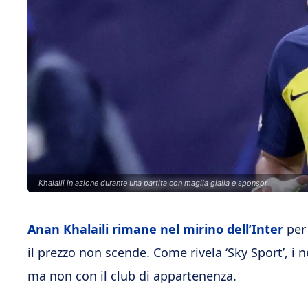
Khalaili in azione durante una partita con maglia gialla e sponsor
Anan Khalaili rimane nel mirino dell’Inter
per 
il prezzo non scende. Come rivela ‘Sky Sport’, i 
ma non con il club di appartenenza.