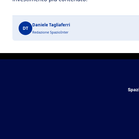
Daniele Tagliaferri
DT
Redazione SpazioInter
Spazi