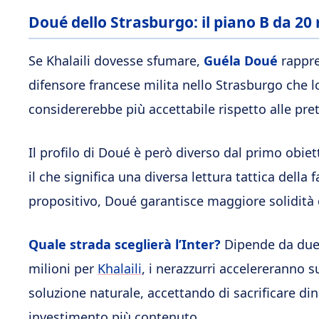
Doué dello Strasburgo: il piano B da 20 
Se Khalaili dovesse sfumare,
Guéla Doué
rappres
difensore francese milita nello Strasburgo che lo 
considererebbe più accettabile rispetto alle pret
Il profilo di Doué è però diverso dal primo obiet
il che significa una diversa lettura tattica della
propositivo, Doué garantisce maggiore solidità 
Quale strada sceglierà l’Inter?
Dipende da due f
milioni per
Khalaili
, i nerazzurri accelereranno s
soluzione naturale, accettando di sacrificare di
investimento più contenuto.