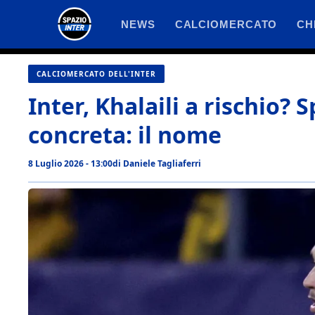
Vai
NEWS
CALCIOMERCATO
CH
al
contenuto
CALCIOMERCATO DELL'INTER
Inter, Khalaili a rischio?
concreta: il nome
8 Luglio 2026 - 13:00
di
Daniele Tagliaferri