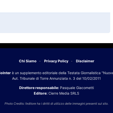
Chi Siamo
Privacy Policy
Disclaimer
oInter
è un supplemento editoriale della Testata Giornalistica "Nuov
Aut. Tribunale di Torre Annunziata n. 3 del 10/02/2011
Direttore responsabile:
Pasquale Giacometti
Editore:
Cierre Media SRLS
Photo Credits: l’editore ha i diritti di utilizzo delle immagini presenti sul sito.