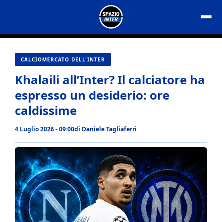
Vai
al
contenuto
CALCIOMERCATO DELL'INTER
Khalaili all’Inter? Il calciatore ha
espresso un desiderio: ore
caldissime
4 Luglio 2026 - 09:00
di
Daniele Tagliaferri