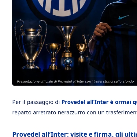
Presentazione ufficiale di Provedel all'Inter con i trofei storici sullo sfondo
Per il passaggio di
Provedel all’Inter è ormai q
reparto arretrato nerazzurro con un trasferiment
Provedel all’Inter: visite e firma, gli ult