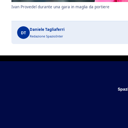
Ivan Provedel durante una gara in maglia da portiere
Daniele Tagliaferri
DT
Redazione SpazioInter
Spazi