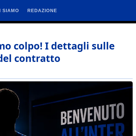
I SIAMO
REDAZIONE
mo colpo! I dettagli sulle
del contratto