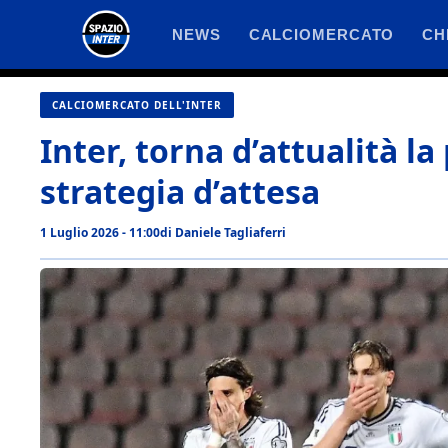
Vai
NEWS
CALCIOMERCATO
CH
al
contenuto
CALCIOMERCATO DELL'INTER
Inter, torna d’attualità la 
strategia d’attesa
1 Luglio 2026 - 11:00
di
Daniele Tagliaferri