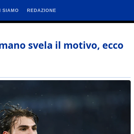
I SIAMO
REDAZIONE
omano svela il motivo, ecco