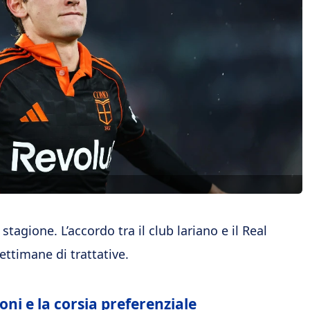
tagione. L’accordo tra il club lariano e il Real
ttimane di trattative.
ni e la corsia preferenziale