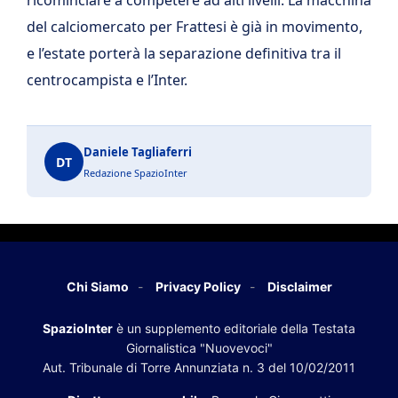
ricominciare a competere ad alti livelli. La macchina
del calciomercato per Frattesi è già in movimento,
e l’estate porterà la separazione definitiva tra il
centrocampista e l’Inter.
Daniele Tagliaferri
DT
Redazione SpazioInter
Chi Siamo
Privacy Policy
Disclaimer
SpazioInter
è un supplemento editoriale della Testata
Giornalistica "Nuovevoci"
Aut. Tribunale di Torre Annunziata n. 3 del 10/02/2011