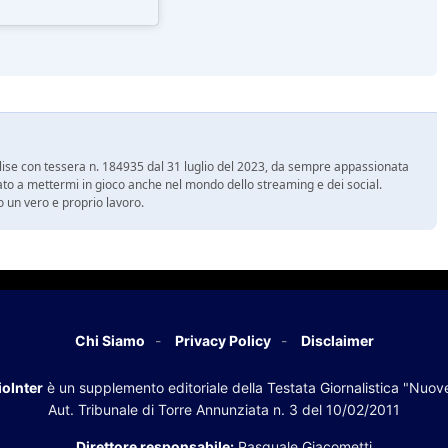
 Molise con tessera n. 184935 dal 31 luglio del 2023, da sempre appassionata
ato a mettermi in gioco anche nel mondo dello streaming e dei social.
 un vero e proprio lavoro.
Chi Siamo
Privacy Policy
Disclaimer
oInter
è un supplemento editoriale della Testata Giornalistica "Nuov
Aut. Tribunale di Torre Annunziata n. 3 del 10/02/2011
Direttore responsabile:
Pasquale Giacometti