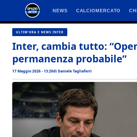
Vai
NEWS
CALCIOMERCATO
CH
al
contenuto
ULTIM'ORA E NEWS INTER
Inter, cambia tutto: “Ope
permanenza probabile”
17 Maggio 2026 - 13:20
di
Daniele Tagliaferri