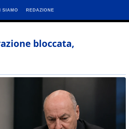
I SIAMO
REDAZIONE
razione bloccata,