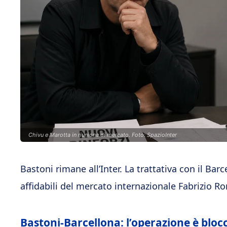
Chivu e Marotta in riunione di mercato. Foto: SpazioInter
Bastoni rimane all’Inter. La trattativa con il Ba
affidabili del mercato internazionale Fabrizio 
Bastoni-Barcellona: l’operazione è bloc