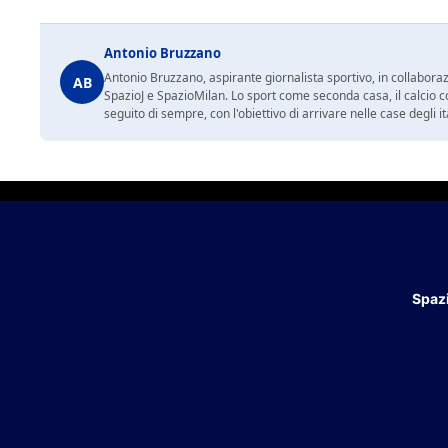
Antonio Bruzzano
Antonio Bruzzano, aspirante giornalista sportivo, in collaboraz
AB
SpazioJ e SpazioMilan. Lo sport come seconda casa, il calcio c
seguito di sempre, con l'obiettivo di arrivare nelle case degli it
Spazi