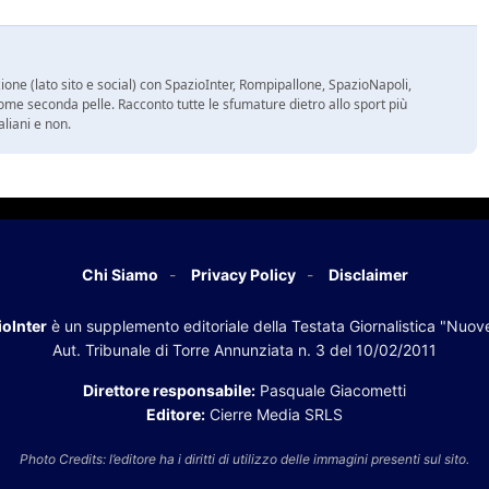
ione (lato sito e social) con SpazioInter, Rompipallone, SpazioNapoli,
ome seconda pelle. Racconto tutte le sfumature dietro allo sport più
aliani e non.
Chi Siamo
Privacy Policy
Disclaimer
oInter
è un supplemento editoriale della Testata Giornalistica "Nuov
Aut. Tribunale di Torre Annunziata n. 3 del 10/02/2011
Direttore responsabile:
Pasquale Giacometti
Editore:
Cierre Media SRLS
Photo Credits: l’editore ha i diritti di utilizzo delle immagini presenti sul sito.