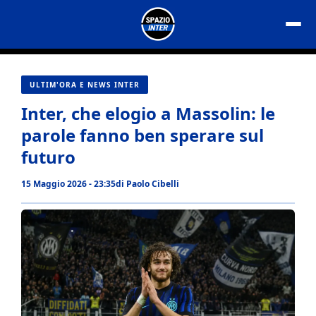
Vai
al
contenuto
ULTIM'ORA E NEWS INTER
Inter, che elogio a Massolin: le
parole fanno ben sperare sul
futuro
15 Maggio 2026 - 23:35
di
Paolo Cibelli