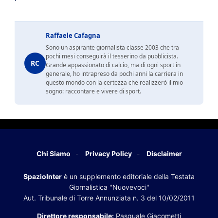
Raffaele Cafagna
Sono un aspirante giornalista classe 2003 che tra
pochi mesi conseguirà il tesserino da pubblicista.
RC
Grande appassionato di calcio, ma di ogni sport in
generale, ho intrapreso da pochi anni la carriera in
questo mondo con la certezza che realizzerò il mio
sogno: raccontare e vivere di sport.
Chi Siamo
Privacy Policy
Disclaimer
SpazioInter
è un supplemento editoriale della Testata
Giornalistica "Nuovevoci"
Aut. Tribunale di Torre Annunziata n. 3 del 10/02/2011
Direttore responsabile:
Pasquale Giacometti