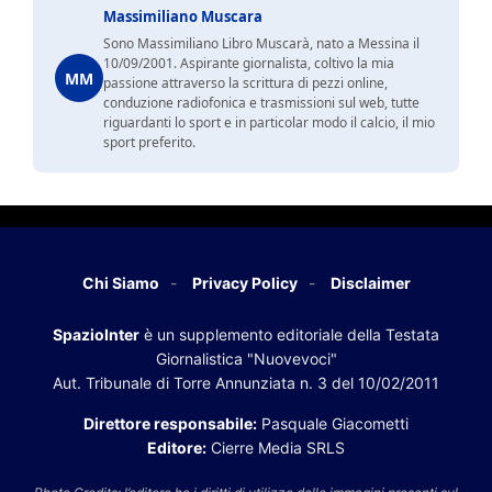
Massimiliano Muscara
Sono Massimiliano Libro Muscarà, nato a Messina il
10/09/2001. Aspirante giornalista, coltivo la mia
MM
passione attraverso la scrittura di pezzi online,
conduzione radiofonica e trasmissioni sul web, tutte
riguardanti lo sport e in particolar modo il calcio, il mio
sport preferito.
Chi Siamo
Privacy Policy
Disclaimer
SpazioInter
è un supplemento editoriale della Testata
Giornalistica "Nuovevoci"
Aut. Tribunale di Torre Annunziata n. 3 del 10/02/2011
Direttore responsabile:
Pasquale Giacometti
Editore:
Cierre Media SRLS