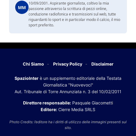
10/09/2001. Aspirante giornalista, coltivo la mia
MM
passione attraverso la scrittura di pezzi online,
conduzione radiofonica e trasmissioni sul web, tutte
riguardanti lo sport e in particolar modo il calcio, il mio
sport preferito.
Chi Siamo
Privacy Policy
Disclaimer
SpazioInter
è un supplemento editoriale della Testata
Giornalistica "Nuovevoci"
Aut. Tribunale di Torre Annunziata n. 3 del 10/02/2011
Direttore responsabile:
Pasquale Giacometti
Editore:
Cierre Media SRLS
Photo Credits: l’editore ha i diritti di utilizzo delle immagini presenti sul
sito.