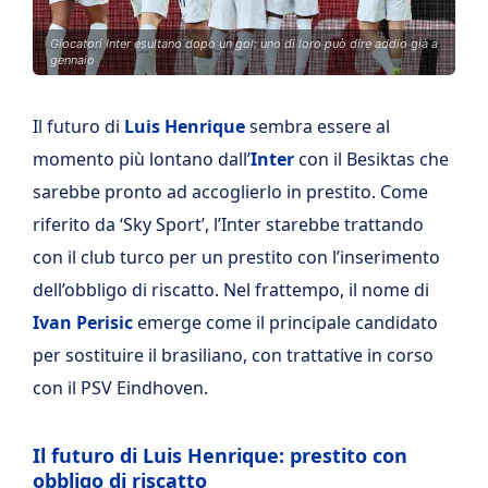
Giocatori Inter esultano dopo un gol: uno di loro può dire addio già a
gennaio
Il futuro di
Luis Henrique
sembra essere al
momento più lontano dall’
Inter
con il Besiktas che
sarebbe pronto ad accoglierlo in prestito. Come
riferito da ‘Sky Sport’, l’Inter starebbe trattando
con il club turco per un prestito con l’inserimento
dell’obbligo di riscatto. Nel frattempo, il nome di
Ivan Perisic
emerge come il principale candidato
per sostituire il brasiliano, con trattative in corso
con il PSV Eindhoven.
Il futuro di Luis Henrique: prestito con
obbligo di riscatto