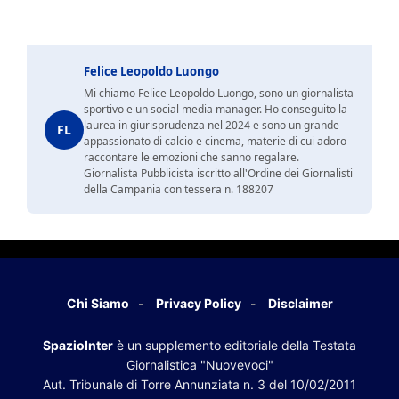
Felice Leopoldo Luongo
Mi chiamo Felice Leopoldo Luongo, sono un giornalista
sportivo e un social media manager. Ho conseguito la
laurea in giurisprudenza nel 2024 e sono un grande
FL
appassionato di calcio e cinema, materie di cui adoro
raccontare le emozioni che sanno regalare.
Giornalista Pubblicista iscritto all'Ordine dei Giornalisti
della Campania con tessera n. 188207
Chi Siamo
Privacy Policy
Disclaimer
SpazioInter
è un supplemento editoriale della Testata
Giornalistica "Nuovevoci"
Aut. Tribunale di Torre Annunziata n. 3 del 10/02/2011