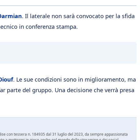
Darmian
. Il laterale non sarà convocato per la sfida
tecnico in conferenza stampa.
Diouf
. Le sue condizioni sono in miglioramento, ma
 far parte del gruppo. Una decisione che verrà presa
 Molise con tessera n. 184935 dal 31 luglio del 2023, da sempre appassionata
ato a mettermi in gioco anche nel mondo dello streaming e dei social.