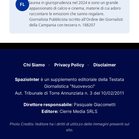
laurea in giurisprudenza nel 2024 e sono un grande
FL
appassionato di calcio e cinema, materie di cui adoro
raccontare le emozioni che sanno regalare.
Giornalista Pubblicista iscritto all'Ordine dei Giornalisti
della Campania con tessera n. 188207
Chi Siamo
Privacy Policy
Disclaimer
SpazioInter
è un supplemento editoriale della Testata
Giornalistica "Nuovevoci"
Aut. Tribunale di Torre Annunziata n. 3 del 10/02/2011
Direttore responsabile:
Pasquale Giacometti
Editore:
Cierre Media SRLS
Photo Credits: l’editore ha i diritti di utilizzo delle immagini presenti sul
sito.