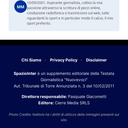
10/09/2001. Aspirante giornalista, coltivo la mia
MM
passione attraverso la scrittura di pezzi online,
conduzione radiofonica e trasmissioni sul web, tutte
riguardanti lo sport e in particolar modo il calcio, il mio
sport preferito.
Chi Siamo
Privacy Policy
Disclaimer
SpazioInter
è un supplemento editoriale della Testata
Giornalistica "Nuovevoci"
Aut. Tribunale di Torre Annunziata n. 3 del 10/02/2011
Direttore responsabile:
Pasquale Giacometti
Editore:
Cierre Media SRLS
Photo Credits: l’editore ha i diritti di utilizzo delle immagini presenti sul
sito.