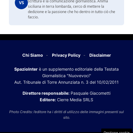
scrittura e la comunicazione giornalistica. Anima
VS
siciliana in terra lombarda, cerco di mettere la
dedizione e la passione che ho dentro in tutto ciò che
faccio.
Chi Siamo
Privacy Policy
Disclaimer
SpazioInter
è un supplemento editoriale della Testata
Giornalistica "Nuovevoci"
Aut. Tribunale di Torre Annunziata n. 3 del 10/02/2011
Direttore responsabile:
Pasquale Giacometti
Editore:
Cierre Media SRLS
Photo Credits: l’editore ha i diritti di utilizzo delle immagini presenti sul
sito.
Gestione cookie