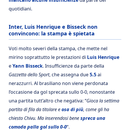
mancano alcune insufficienze
da parte dei
quotidiani.
Inter, Luis Henrique e Bisseck non
convincono: la stampa è spietata
Voti molto severi della stampa, che mette nel
mirino soprattutto le prestazioni di
Luis Henrique
e
Yann Bisseck
. Insufficienze da parte della
Gazzetta dello Sport
, che assegna due
5.5
ai
nerazzurri. Al brasiliano non viene perdonata
l’occasione da gol sprecata sullo 0-0, nonostante
una partita tutt’altro che negativa: “
Gioca la settima
partita di fila da titolare e
osa di più
, come gli ha
chiesto Chivu. Ma inserendosi bene
spreca una
comoda palla gol sullo 0-0
“.