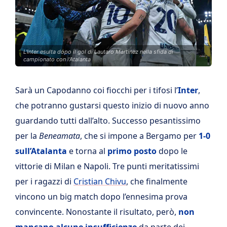
L'Inter esulta dopo il gol di Lautaro Martinez nella sfida di
campionato con l'Atalanta
Sarà un Capodanno coi fiocchi per i tifosi l’
Inter
,
che potranno gustarsi questo inizio di nuovo anno
guardando tutti dall’alto. Successo pesantissimo
per la
Beneamata
, che si impone a Bergamo per
1-0
sull’Atalanta
e torna al
primo posto
dopo le
vittorie di Milan e Napoli. Tre punti meritatissimi
per i ragazzi di
Cristian Chivu
, che finalmente
vincono un big match dopo l’ennesima prova
convincente. Nonostante il risultato, però,
non