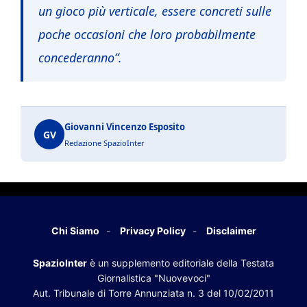
un gioco più verticale, essere concreti sulle
poche occasioni che loro probabilmente
concederanno”.
Giovanni Vincenzo Esposito
GV
Redazione SpazioInter
Chi Siamo
Privacy Policy
Disclaimer
SpazioInter
è un supplemento editoriale della Testata
Giornalistica "Nuovevoci"
Aut. Tribunale di Torre Annunziata n. 3 del 10/02/2011