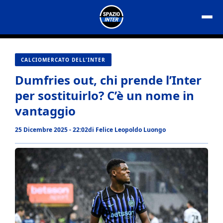
Vai
al
contenuto
CALCIOMERCATO DELL'INTER
Dumfries out, chi prende l’Inter
per sostituirlo? C’è un nome in
vantaggio
25 Dicembre 2025 - 22:02
di
Felice Leopoldo Luongo