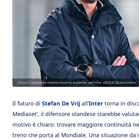
Chivu in panchina mentre osserva la partita dell'Inter. (ANSA) SpazioInter.it
Il futuro di
Stefan De Vrij
all’
Inter
torna in disc
Mediaset’, il difensore olandese starebbe valutand
motivo è chiaro: trovare maggiore continuità ne
treno che porta al Mondiale. Una situazione da 