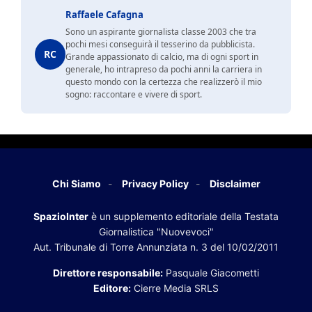
Raffaele Cafagna
Sono un aspirante giornalista classe 2003 che tra
pochi mesi conseguirà il tesserino da pubblicista.
RC
Grande appassionato di calcio, ma di ogni sport in
generale, ho intrapreso da pochi anni la carriera in
questo mondo con la certezza che realizzerò il mio
sogno: raccontare e vivere di sport.
Chi Siamo
Privacy Policy
Disclaimer
SpazioInter
è un supplemento editoriale della Testata
Giornalistica "Nuovevoci"
Aut. Tribunale di Torre Annunziata n. 3 del 10/02/2011
Direttore responsabile:
Pasquale Giacometti
Editore:
Cierre Media SRLS