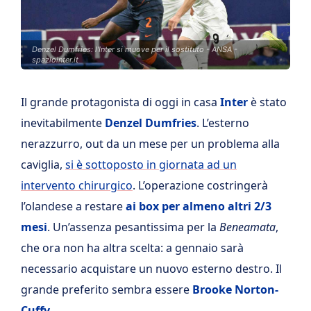
Denzel Dumfries: l'Inter si muove per il sostituto - ANSA -
spaziointer.it
Il grande protagonista di oggi in casa
Inter
è stato
inevitabilmente
Denzel Dumfries
. L’esterno
nerazzurro, out da un mese per un problema alla
caviglia,
si è sottoposto in giornata ad un
intervento chirurgico
. L’operazione costringerà
l’olandese a restare
ai box per almeno altri 2/3
mesi
. Un’assenza pesantissima per la
Beneamata
,
che ora non ha altra scelta: a gennaio sarà
necessario acquistare un nuovo esterno destro. Il
grande preferito sembra essere
Brooke Norton-
Cuffy
.