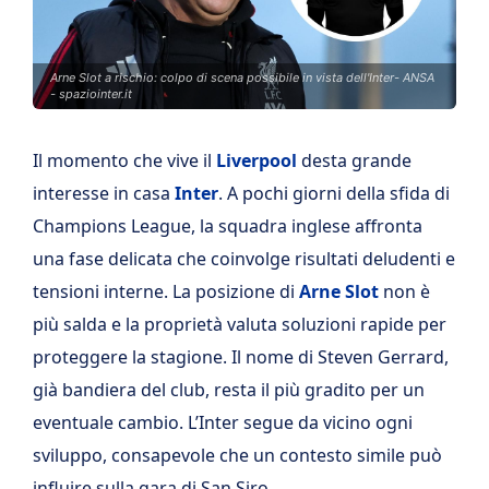
Arne Slot a rischio: colpo di scena possibile in vista dell'Inter- ANSA
- spaziointer.it
Il momento che vive il
Liverpool
desta grande
interesse in casa
Inter
. A pochi giorni della sfida di
Champions League, la squadra inglese affronta
una fase delicata che coinvolge risultati deludenti e
tensioni interne. La posizione di
Arne Slot
non è
più salda e la proprietà valuta soluzioni rapide per
proteggere la stagione. Il nome di Steven Gerrard,
già bandiera del club, resta il più gradito per un
eventuale cambio. L’Inter segue da vicino ogni
sviluppo, consapevole che un contesto simile può
influire sulla gara di San Siro.