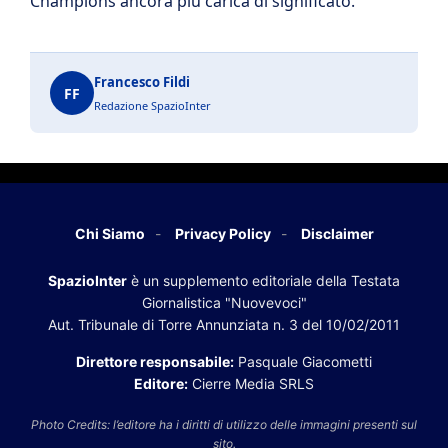
Champions ancora più carica di significato.
Francesco Fildi
FF
Redazione SpazioInter
Chi Siamo
Privacy Policy
Disclaimer
SpazioInter
è un supplemento editoriale della Testata
Giornalistica "Nuovevoci"
Aut. Tribunale di Torre Annunziata n. 3 del 10/02/2011
Direttore responsabile:
Pasquale Giacometti
Editore:
Cierre Media SRLS
Photo Credits: l’editore ha i diritti di utilizzo delle immagini presenti sul
sito.