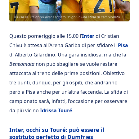
Il Pisa esulta dopo aver segnato un gol in una sfida di campionato
Questo pomeriggio alle 15.00 l’
Inter
di Cristian
Chivu è attesa all’Arena Garibaldi per sfidare il
Pisa
di Alberto Gilardino. Una gara insidiosa, ma che la
Beneamata
non può sbagliare se vuole restare
attaccata al treno delle prime posizioni. Obiettivo
tre punti, dunque, per gli ospiti, che andranno
però a Pisa anche per un’altra faccenda. La sfida di
campionato sarà, infatti, l’occasione per osservare
da più vicino
Idrissa Touré
.
Inter, occhi su Touré: può essere il
sostituto perfetto di Dumfries