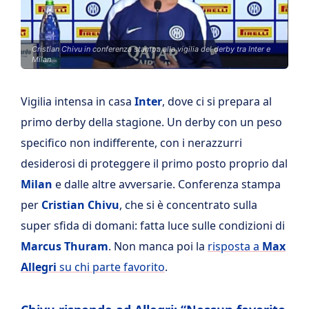
Cristian Chivu in conferenza stampa alla vigilia del derby tra Inter e
Milan
Vigilia intensa in casa
Inter
, dove ci si prepara al
primo derby della stagione. Un derby con un peso
specifico non indifferente, con i nerazzurri
desiderosi di proteggere il primo posto proprio dal
Milan
e dalle altre avversarie. Conferenza stampa
per
Cristian Chivu
, che si è concentrato sulla
super sfida di domani: fatta luce sulle condizioni di
Marcus Thuram
. Non manca poi la
risposta a
Max
Allegri
su chi parte favorito
.