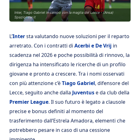
Inter, Tiago Gabriel in campo con la maglia del Lecce - (Ansa)
SpazioInter.it
L’
Inter
sta valutando nuove soluzioni per il reparto
arretrato. Con i contratti di
Acerbi
e
De Vrij
in
scadenza nel 2026 e poche possibilità di rinnovo, la
dirigenza ha intensificato le ricerche di un profilo
giovane e pronto a crescere. Tra i nomi osservati
con più attenzione c’è
Tiago Gabriel
, difensore del
Lecce
, seguito anche dalla
Juventus
e da club della
Premier League
. Il suo futuro è legato a clausole
precise e bonus definiti al momento del
trasferimento dall’
Estrela Amadora
, elementi che
potrebbero pesare in caso di una cessione
imminente.