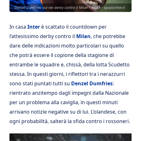
Denzel Dumfries out nel derby contro il Milan - ANSA - spaziointer.it
In casa
Inter
è scattato il countdown per
l’attesissimo derby contro il
Milan
, che potrebbe
dare delle indicazioni molto particolari su quello
che potrà essere il copione della stagione di
entrambe le squadre e, chissà, della lotta Scudetto
stessa. In questi giorni, i riflettori tra i nerazzurri
sono stati puntati tutti su
Denzel Dumfries
:
rientrato anzitempo dagli impegni dalla Nazionale
per un problema alla caviglia, in questi minuti
arrivano notizie negative su di lui. L’olandese, con
ogni probabilità, salterà la sfida contro i rossoneri.