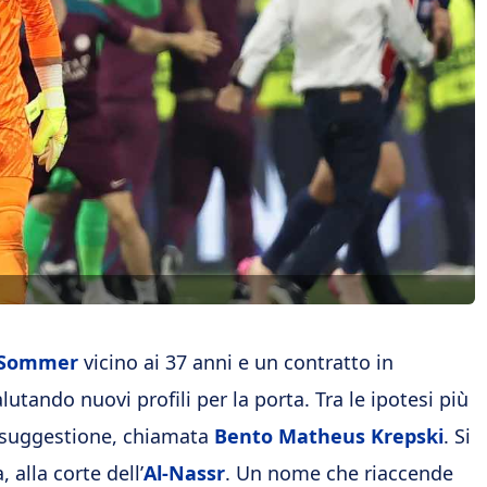
 Sommer
vicino ai 37 anni e un contratto in
utando nuovi profili per la porta. Tra le ipotesi più
a suggestione, chiamata
Bento Matheus Krepski
. Si
 alla corte dell’
Al-Nassr
. Un nome che riaccende