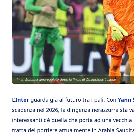
Inter, Sommer amareggiato dopo la finale di Champions League
L’
Inter
guarda già al futuro tra i pali.
Con
Yann
scadenza nel 2026, la dirigenza nerazzurra sta val
interessanti c’è quella che porta ad una vecchi
tratta del portiere
attualmente in Arabia Saudita,